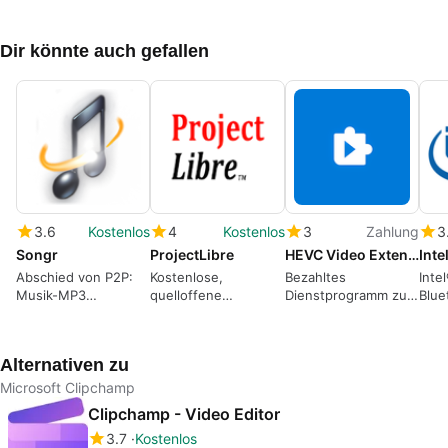
Dir könnte auch gefallen
3.6
Kostenlos
4
Kostenlos
3
Zahlung
3
Songr
ProjectLibre
HEVC Video Extensions
Abschied von P2P:
Kostenlose,
Bezahltes
Inte
Musik-MP3
quelloffene
Dienstprogramm zum
Blue
blitzschnell
Projektmanagementsoftware
Anzeigen von HEVC-
Win
herunterladen
für Unternehmen
Dateien
heru
und Arbeitsgruppen
Alternativen zu
Microsoft Clipchamp
Clipchamp - Video Editor
3.7
Kostenlos